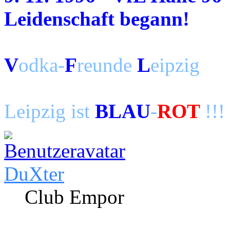
Leidenschaft begann!
V
odka-
F
reunde
L
eipzig
Leipzig ist
BLAU
-
ROT
!!!
DuXter
Club Empor