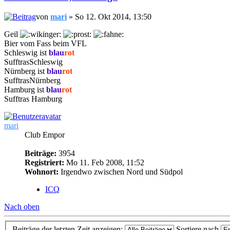
von
mari
» So 12. Okt 2014, 13:50
Geil
Bier vom Fass beim VFL
Schleswig ist
blau
rot
SufftrasSchleswig
Nürnberg ist
blau
rot
SufftrasNürnberg
Hamburg ist
blau
rot
Sufftras Hamburg
mari
Club Empor
Beiträge:
3954
Registriert:
Mo 11. Feb 2008, 11:52
Wohnort:
Irgendwo zwischen Nord und Südpol
ICQ
Nach oben
Beiträge der letzten Zeit anzeigen:
Sortiere nach