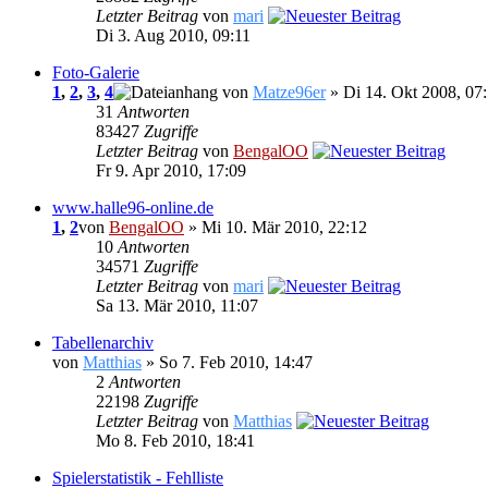
Letzter Beitrag
von
mari
Di 3. Aug 2010, 09:11
Foto-Galerie
1
,
2
,
3
,
4
von
Matze96er
» Di 14. Okt 2008, 07
31
Antworten
83427
Zugriffe
Letzter Beitrag
von
BengalOO
Fr 9. Apr 2010, 17:09
www.halle96-online.de
1
,
2
von
BengalOO
» Mi 10. Mär 2010, 22:12
10
Antworten
34571
Zugriffe
Letzter Beitrag
von
mari
Sa 13. Mär 2010, 11:07
Tabellenarchiv
von
Matthias
» So 7. Feb 2010, 14:47
2
Antworten
22198
Zugriffe
Letzter Beitrag
von
Matthias
Mo 8. Feb 2010, 18:41
Spielerstatistik - Fehlliste