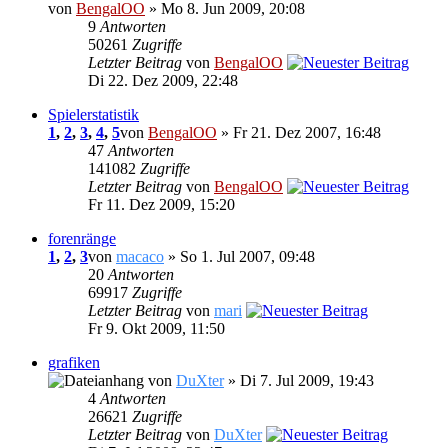
von
BengalOO
» Mo 8. Jun 2009, 20:08
9
Antworten
50261
Zugriffe
Letzter Beitrag
von
BengalOO
Di 22. Dez 2009, 22:48
Spielerstatistik
1
,
2
,
3
,
4
,
5
von
BengalOO
» Fr 21. Dez 2007, 16:48
47
Antworten
141082
Zugriffe
Letzter Beitrag
von
BengalOO
Fr 11. Dez 2009, 15:20
forenränge
1
,
2
,
3
von
macaco
» So 1. Jul 2007, 09:48
20
Antworten
69917
Zugriffe
Letzter Beitrag
von
mari
Fr 9. Okt 2009, 11:50
grafiken
von
DuXter
» Di 7. Jul 2009, 19:43
4
Antworten
26621
Zugriffe
Letzter Beitrag
von
DuXter