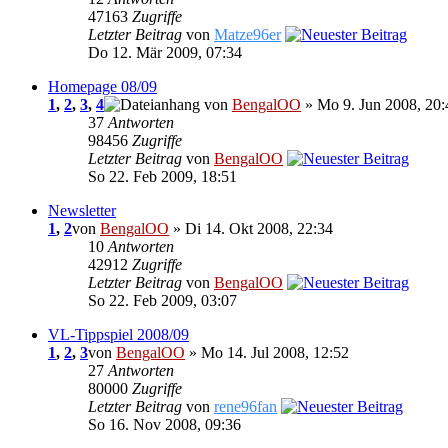
47163
Zugriffe
Letzter Beitrag
von
Matze96er
Do 12. Mär 2009, 07:34
Homepage 08/09
1
,
2
,
3
,
4
von
BengalOO
» Mo 9. Jun 2008, 20:
37
Antworten
98456
Zugriffe
Letzter Beitrag
von
BengalOO
So 22. Feb 2009, 18:51
Newsletter
1
,
2
von
BengalOO
» Di 14. Okt 2008, 22:34
10
Antworten
42912
Zugriffe
Letzter Beitrag
von
BengalOO
So 22. Feb 2009, 03:07
VL-Tippspiel 2008/09
1
,
2
,
3
von
BengalOO
» Mo 14. Jul 2008, 12:52
27
Antworten
80000
Zugriffe
Letzter Beitrag
von
rene96fan
So 16. Nov 2008, 09:36