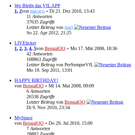
Wo Bleibt das VfL APP
1
,
2
von
macaco
» Di 21. Dez 2010, 13:43
11
Antworten
37635
Zugriffe
Letzter Beitrag
von
mari
So 22. Apr 2012, 21:25
LIVEticker
1
,
2
,
3
,
4
,
5
von
BengalOO
» Mo 17. Mär 2008, 18:36
42
Antworten
108863
Zugriffe
Letzter Beitrag
von PerSempreVfL
Mo 19. Sep 2011, 13:01
HAPPY BIRTHDAY!
von
BengalOO
» Mi 14. Mai 2008, 09:09
6
Antworten
26538
Zugriffe
Letzter Beitrag
von
BengalOO
Di 9. Nov 2010, 23:34
MySpace
von
BengalOO
» Do 29. Jul 2010, 15:00
7
Antworten
28882
Zugriffe