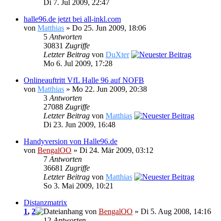
Di 7. Jul 2009, 22:47
halle96.de jetzt bei all-inkl.com
von
Matthias
» Do 25. Jun 2009, 18:06
5
Antworten
30831
Zugriffe
Letzter Beitrag
von
DuXter
Mo 6. Jul 2009, 17:28
Onlineauftritt VfL Halle 96 auf NOFB
von
Matthias
» Mo 22. Jun 2009, 20:38
3
Antworten
27088
Zugriffe
Letzter Beitrag
von
Matthias
Di 23. Jun 2009, 16:48
Handyversion von Halle96.de
von
BengalOO
» Di 24. Mär 2009, 03:12
7
Antworten
36681
Zugriffe
Letzter Beitrag
von
Matthias
So 3. Mai 2009, 10:21
Distanzmatrix
1
,
2
von
BengalOO
» Di 5. Aug 2008, 14:16
12
Antworten