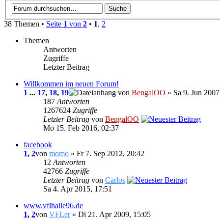
38 Themen •
Seite
1
von
2
•
1
,
2
Themen
Antworten
Zugriffe
Letzter Beitrag
Willkommen im neuen Forum!
1
...
17
,
18
,
19
von
BengalOO
» Sa 9. Jun 2007
187
Antworten
1267624
Zugriffe
Letzter Beitrag
von
BengalOO
Mo 15. Feb 2016, 02:37
facebook
1
,
2
von
momo
» Fr 7. Sep 2012, 20:42
12
Antworten
42766
Zugriffe
Letzter Beitrag
von
Carlos
Sa 4. Apr 2015, 17:51
www.vflhalle96.de
1
,
2
von
VFLer
» Di 21. Apr 2009, 15:05