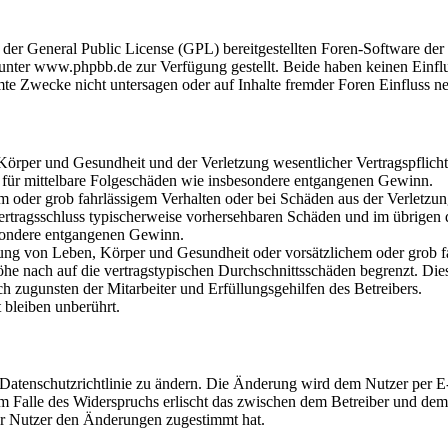
r der General Public License (GPL) bereitgestellten Foren-Software 
ter www.phpbb.de zur Verfügung gestellt. Beide haben keinen Einflus
te Zwecke nicht untersagen oder auf Inhalte fremder Foren Einfluss n
rper und Gesundheit und der Verletzung wesentlicher Vertragspflichten
ch für mittelbare Folgeschäden wie insbesondere entgangenen Gewinn.
em oder grob fahrlässigem Verhalten oder bei Schäden aus der Verletz
i Vertragsschluss typischerweise vorhersehbaren Schäden und im übrigen
besondere entgangenen Gewinn.
ng von Leben, Körper und Gesundheit oder vorsätzlichem oder grob fah
e nach auf die vertragstypischen Durchschnittsschäden begrenzt. Dies
h zugunsten der Mitarbeiter und Erfüllungsgehilfen des Betreibers.
bleiben unberührt.
 Datenschutzrichtlinie zu ändern. Die Änderung wird dem Nutzer per E-
m Falle des Widerspruchs erlischt das zwischen dem Betreiber und dem 
er Nutzer den Änderungen zugestimmt hat.