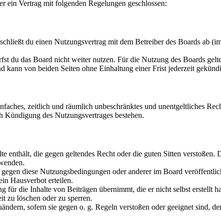
er ein Vertrag mit folgenden Regelungen geschlossen:
chließt du einen Nutzungsvertrag mit dem Betreiber des Boards ab (im
fst du das Board nicht weiter nutzen. Für die Nutzung des Boards gelten
 kann von beiden Seiten ohne Einhaltung einer Frist jederzeit gekünd
 einfaches, zeitlich und räumlich unbeschränktes und unentgeltliches R
ch Kündigung des Nutzungsvertrages bestehen.
alte enthält, die gegen geltendes Recht oder die guten Sitten verstoßen. 
rwenden.
n gegen diese Nutzungsbedingungen oder anderer im Board veröffentli
in Hausverbot erteilen.
für die Inhalte von Beiträgen übernimmt, die er nicht selbst erstellt 
it zu löschen oder zu sperren.
uändern, sofern sie gegen o. g. Regeln verstoßen oder geeignet sind, 