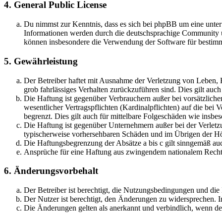
4. General Public License
Du nimmst zur Kenntnis, dass es sich bei phpBB um eine unte
Informationen werden durch die deutschsprachige Community un
können insbesondere die Verwendung der Software für bestimm
5. Gewährleistung
Der Betreiber haftet mit Ausnahme der Verletzung von Leben, Kö
grob fahrlässiges Verhalten zurückzuführen sind. Dies gilt au
Die Haftung ist gegenüber Verbrauchern außer bei vorsätzlich
wesentlicher Vertragspflichten (Kardinalpflichten) auf die be
begrenzt. Dies gilt auch für mittelbare Folgeschäden wie ins
Die Haftung ist gegenüber Unternehmern außer bei der Verletzu
typischerweise vorhersehbaren Schäden und im Übrigen der Höh
Die Haftungsbegrenzung der Absätze a bis c gilt sinngemäß auc
Ansprüche für eine Haftung aus zwingendem nationalem Recht 
6. Änderungsvorbehalt
Der Betreiber ist berechtigt, die Nutzungsbedingungen und die
Der Nutzer ist berechtigt, den Änderungen zu widersprechen. I
Die Änderungen gelten als anerkannt und verbindlich, wenn d