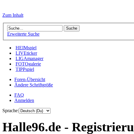
Zum Inhalt
Erweiterte Suche
HEIMspiel
LIVEticker
LIGAmanager
FOTOgalerie
TIPPspiel
Foren-Übersicht
Ändere Schriftgröße
FAQ
Anmelden
Sprache:
Halle96.de - Registrier