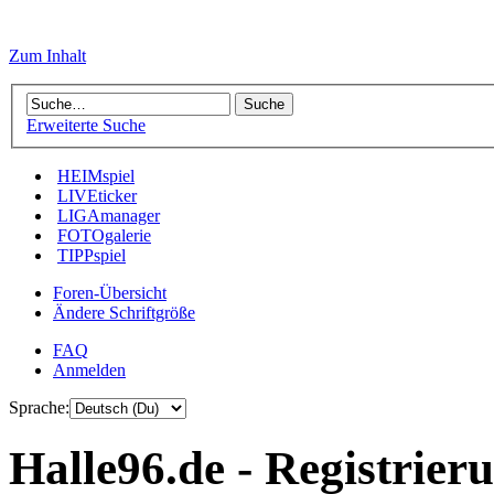
Zum Inhalt
Erweiterte Suche
HEIMspiel
LIVEticker
LIGAmanager
FOTOgalerie
TIPPspiel
Foren-Übersicht
Ändere Schriftgröße
FAQ
Anmelden
Sprache:
Halle96.de - Registrier