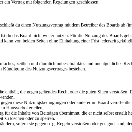
er ein Vertrag mit folgenden Regelungen geschlossen:
chließt du einen Nutzungsvertrag mit dem Betreiber des Boards ab (im
fst du das Board nicht weiter nutzen. Für die Nutzung des Boards gelten
 kann von beiden Seiten ohne Einhaltung einer Frist jederzeit gekünd
 einfaches, zeitlich und räumlich unbeschränktes und unentgeltliches R
ch Kündigung des Nutzungsvertrages bestehen.
alte enthält, die gegen geltendes Recht oder die guten Sitten verstoßen. 
rwenden.
n gegen diese Nutzungsbedingungen oder anderer im Board veröffentli
in Hausverbot erteilen.
für die Inhalte von Beiträgen übernimmt, die er nicht selbst erstellt 
it zu löschen oder zu sperren.
uändern, sofern sie gegen o. g. Regeln verstoßen oder geeignet sind, 