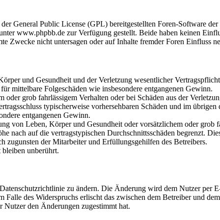
r der General Public License (GPL) bereitgestellten Foren-Software 
ter www.phpbb.de zur Verfügung gestellt. Beide haben keinen Einflus
te Zwecke nicht untersagen oder auf Inhalte fremder Foren Einfluss n
rper und Gesundheit und der Verletzung wesentlicher Vertragspflichten
ch für mittelbare Folgeschäden wie insbesondere entgangenen Gewinn.
em oder grob fahrlässigem Verhalten oder bei Schäden aus der Verletz
i Vertragsschluss typischerweise vorhersehbaren Schäden und im übrigen
besondere entgangenen Gewinn.
ng von Leben, Körper und Gesundheit oder vorsätzlichem oder grob fah
e nach auf die vertragstypischen Durchschnittsschäden begrenzt. Dies
h zugunsten der Mitarbeiter und Erfüllungsgehilfen des Betreibers.
bleiben unberührt.
 Datenschutzrichtlinie zu ändern. Die Änderung wird dem Nutzer per E-
m Falle des Widerspruchs erlischt das zwischen dem Betreiber und dem 
er Nutzer den Änderungen zugestimmt hat.