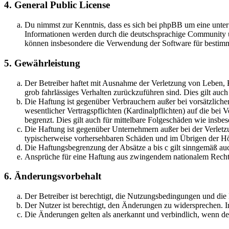
4. General Public License
Du nimmst zur Kenntnis, dass es sich bei phpBB um eine unte
Informationen werden durch die deutschsprachige Community un
können insbesondere die Verwendung der Software für bestimm
5. Gewährleistung
Der Betreiber haftet mit Ausnahme der Verletzung von Leben, Kö
grob fahrlässiges Verhalten zurückzuführen sind. Dies gilt au
Die Haftung ist gegenüber Verbrauchern außer bei vorsätzlich
wesentlicher Vertragspflichten (Kardinalpflichten) auf die be
begrenzt. Dies gilt auch für mittelbare Folgeschäden wie ins
Die Haftung ist gegenüber Unternehmern außer bei der Verletzu
typischerweise vorhersehbaren Schäden und im Übrigen der Höh
Die Haftungsbegrenzung der Absätze a bis c gilt sinngemäß auc
Ansprüche für eine Haftung aus zwingendem nationalem Recht 
6. Änderungsvorbehalt
Der Betreiber ist berechtigt, die Nutzungsbedingungen und die
Der Nutzer ist berechtigt, den Änderungen zu widersprechen. I
Die Änderungen gelten als anerkannt und verbindlich, wenn d