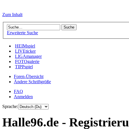
Zum Inhalt
Erweiterte Suche
HEIMspiel
LIVEticker
LIGAmanager
FOTOgalerie
TIPPspiel
Foren-Übersicht
Ändere Schriftgröße
FAQ
Anmelden
Sprache:
Halle96.de - Registrier