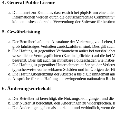
4. General Public License
Du nimmst zur Kenntnis, dass es sich bei phpBB um eine unte
Informationen werden durch die deutschsprachige Community un
können insbesondere die Verwendung der Software für bestimm
5. Gewährleistung
Der Betreiber haftet mit Ausnahme der Verletzung von Leben, Kö
grob fahrlässiges Verhalten zurückzuführen sind. Dies gilt au
Die Haftung ist gegenüber Verbrauchern außer bei vorsätzlich
wesentlicher Vertragspflichten (Kardinalpflichten) auf die be
begrenzt. Dies gilt auch für mittelbare Folgeschäden wie ins
Die Haftung ist gegenüber Unternehmern außer bei der Verletzu
typischerweise vorhersehbaren Schäden und im Übrigen der Höh
Die Haftungsbegrenzung der Absätze a bis c gilt sinngemäß auc
Ansprüche für eine Haftung aus zwingendem nationalem Recht 
6. Änderungsvorbehalt
Der Betreiber ist berechtigt, die Nutzungsbedingungen und die
Der Nutzer ist berechtigt, den Änderungen zu widersprechen. I
Die Änderungen gelten als anerkannt und verbindlich, wenn d