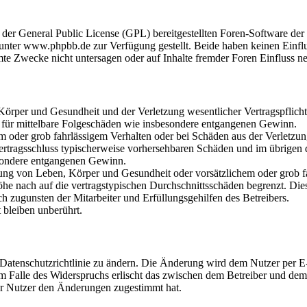
r der General Public License (GPL) bereitgestellten Foren-Software 
ter www.phpbb.de zur Verfügung gestellt. Beide haben keinen Einflus
te Zwecke nicht untersagen oder auf Inhalte fremder Foren Einfluss n
rper und Gesundheit und der Verletzung wesentlicher Vertragspflichten
ch für mittelbare Folgeschäden wie insbesondere entgangenen Gewinn.
em oder grob fahrlässigem Verhalten oder bei Schäden aus der Verletz
i Vertragsschluss typischerweise vorhersehbaren Schäden und im übrigen
besondere entgangenen Gewinn.
ng von Leben, Körper und Gesundheit oder vorsätzlichem oder grob fah
e nach auf die vertragstypischen Durchschnittsschäden begrenzt. Dies
h zugunsten der Mitarbeiter und Erfüllungsgehilfen des Betreibers.
bleiben unberührt.
 Datenschutzrichtlinie zu ändern. Die Änderung wird dem Nutzer per E-
m Falle des Widerspruchs erlischt das zwischen dem Betreiber und dem 
er Nutzer den Änderungen zugestimmt hat.