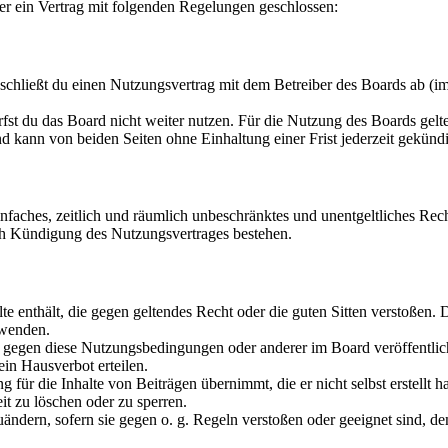
er ein Vertrag mit folgenden Regelungen geschlossen:
chließt du einen Nutzungsvertrag mit dem Betreiber des Boards ab (im
fst du das Board nicht weiter nutzen. Für die Nutzung des Boards gelten
 kann von beiden Seiten ohne Einhaltung einer Frist jederzeit gekünd
 einfaches, zeitlich und räumlich unbeschränktes und unentgeltliches R
ch Kündigung des Nutzungsvertrages bestehen.
alte enthält, die gegen geltendes Recht oder die guten Sitten verstoßen. 
rwenden.
n gegen diese Nutzungsbedingungen oder anderer im Board veröffentli
in Hausverbot erteilen.
für die Inhalte von Beiträgen übernimmt, die er nicht selbst erstellt 
it zu löschen oder zu sperren.
uändern, sofern sie gegen o. g. Regeln verstoßen oder geeignet sind, 