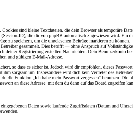
Cookies sind kleine Textdateien, die dein Browser als temporäre Datei
ssion-ID), die dir von phpBB automatisch zugewiesen wird. Ein dritt
räge zu speichern, um die ungelesenen Beiträge markieren zu können.
etreiber gesammelt. Dies betrifft — ohne Anspruch auf Vollständigkeit
ch deiner Registrierung erstellten Nachrichten. Dein Benutzerkonto b
hen und gültigen E-Mail-Adresse.
ert, so dass es sicher ist. Jedoch wird dir empfohlen, dieses Passwor
mit ihm sorgsam um. Insbesondere wird dich kein Vertreter des Betreibe
nst du die Funktion „Ich habe mein Passwort vergessen“ benutzen. Di
asswort an diese Adresse, mit dem du dann auf das Board zugreifen kan
ng eingegebenen Daten sowie laufende Zugriffsdaten (Datum und Uhrze
verwenden.