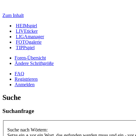
Zum Inhalt
HEIMspiel
LIVEticker
LIGAmanager
FOTOgalerie
TIPPspiel
Foren-Übersicht
Ändere Schriftgröße
FAQ
Registrieren
Anmelden
Suche
Suchanfrage
Suche nach Wörtern:
Setze ein
+
vor ein Wort, das gefunden werden muss und ein
-
vor 