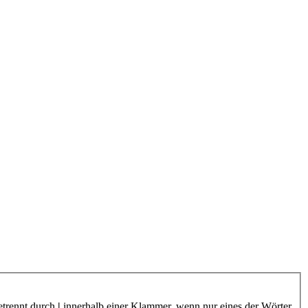
etrennt durch
|
innerhalb einer Klammer, wenn nur eines der Wörter