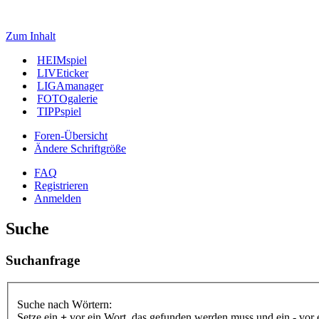
Zum Inhalt
HEIMspiel
LIVEticker
LIGAmanager
FOTOgalerie
TIPPspiel
Foren-Übersicht
Ändere Schriftgröße
FAQ
Registrieren
Anmelden
Suche
Suchanfrage
Suche nach Wörtern:
Setze ein
+
vor ein Wort, das gefunden werden muss und ein
-
vor 