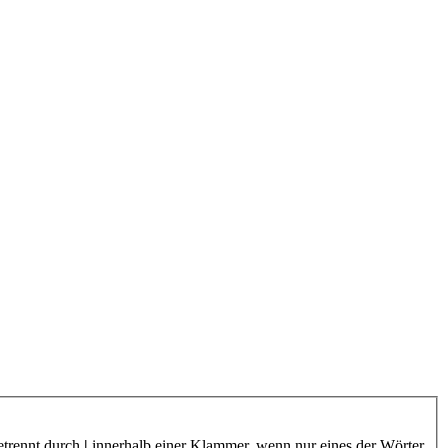
etrennt durch
|
innerhalb einer Klammer, wenn nur eines der Wörter