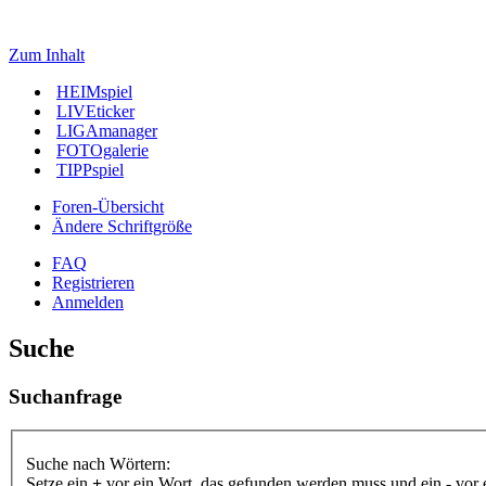
Zum Inhalt
HEIMspiel
LIVEticker
LIGAmanager
FOTOgalerie
TIPPspiel
Foren-Übersicht
Ändere Schriftgröße
FAQ
Registrieren
Anmelden
Suche
Suchanfrage
Suche nach Wörtern:
Setze ein
+
vor ein Wort, das gefunden werden muss und ein
-
vor 