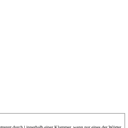
etrennt durch
|
innerhalb einer Klammer, wenn nur eines der Wörter