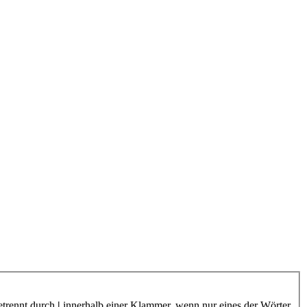
etrennt durch
|
innerhalb einer Klammer, wenn nur eines der Wörter