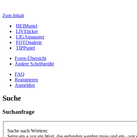
Zum Inhalt
HEIMspiel
LIVEticker
LIGAmanager
FOTOgalerie
TIPPspiel
Foren-Übersicht
Ändere Schriftgröße
FAQ
Registrieren
Anmelden
Suche
Suchanfrage
Suche nach Wörtern:
Setze ein
+
vor ein Wort, das gefunden werden muss und ein
-
vor 