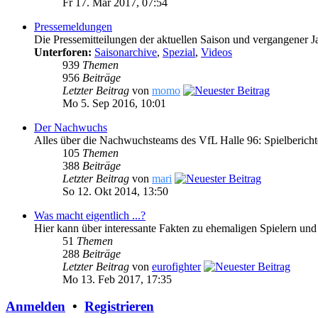
Fr 17. Mär 2017, 07:54
Pressemeldungen
Die Pressemitteilungen der aktuellen Saison und vergangener J
Unterforen:
Saisonarchive
,
Spezial
,
Videos
939
Themen
956
Beiträge
Letzter Beitrag
von
momo
Mo 5. Sep 2016, 10:01
Der Nachwuchs
Alles über die Nachwuchsteams des VfL Halle 96: Spielberich
105
Themen
388
Beiträge
Letzter Beitrag
von
mari
So 12. Okt 2014, 13:50
Was macht eigentlich ...?
Hier kann über interessante Fakten zu ehemaligen Spielern und
51
Themen
288
Beiträge
Letzter Beitrag
von
eurofighter
Mo 13. Feb 2017, 17:35
Anmelden
•
Registrieren