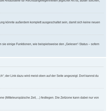
ie Anlaufstelle für Rechtsangelegenheiten jeglicher Art ist; außer solchen,
rung könnte außerdem komplett ausgeschaltet sein, damit sich keine neuen
n sie einige Funktionen, wie beispielsweise den „Gelesen“-Status – sofern
h“; der Link dazu wird meist oben auf der Seite angezeigt. Dort kannst du
ne (Mitteleuropäische Zeit, ...) festlegen. Die Zeitzone kann dabei nur von