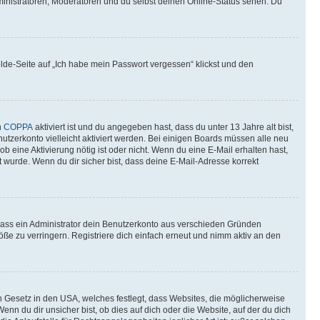
ministratoren, Moderatoren und du selbst deinen Online-Status sehen. Du
elde-Seite auf „Ich habe mein Passwort vergessen“ klickst und den
n
COPPA
aktiviert ist und du angegeben hast, dass du unter 13 Jahre alt bist,
utzerkonto vielleicht aktiviert werden. Bei einigen Boards müssen alle neu
ob eine Aktivierung nötig ist oder nicht. Wenn du eine E-Mail erhalten hast,
 wurde. Wenn du dir sicher bist, dass deine E-Mail-Adresse korrekt
 dass ein Administrator dein Benutzerkonto aus verschieden Gründen
ße zu verringern. Registriere dich einfach erneut und nimm aktiv an den
n Gesetz in den USA, welches festlegt, dass Websites, die möglicherweise
 du dir unsicher bist, ob dies auf dich oder die Website, auf der du dich