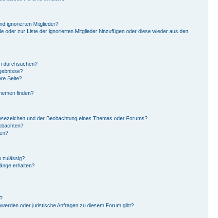
d ignorierten Mitglieder?
de oder zur Liste der ignorierten Mitglieder hinzufügen oder diese wieder aus den
en durchsuchen?
rgebnisse?
re Seite?
Themen finden?
Lesezeichen und der Beobachtung eines Themas oder Forums?
eobachten?
gen?
 zulässig?
hänge erhalten?
?
hwerden oder juristische Anfragen zu diesem Forum gibt?