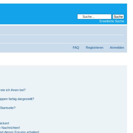
Erweiterte Suche
FAQ
Registrieren
Anmelden
ete ich ihnen bei?
pen farbig dargestellt?
Startseite?
hicken!
 Nachrichten!
ied dieses Forums erhalten!