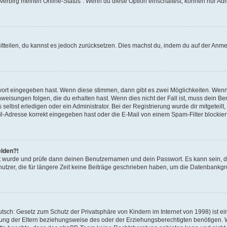
 „Verbirg meinen Online-Status“. Wenn du diese Option einschaltest, können nur Ad
mitteilen, du kannst es jedoch zurücksetzen. Dies machst du, indem du auf der Anm
swort eingegeben hast. Wenn diese stimmen, dann gibt es zwei Möglichkeiten. Wen
eisungen folgen, die du erhalten hast. Wenn dies nicht der Fall ist, muss dein Ben
lbst erledigen oder ein Administrator. Bei der Registrierung wurde dir mitgeteilt, 
-Adresse korrekt eingegeben hast oder die E-Mail von einem Spam-Filter blockiert
elden?!
andt wurde und prüfe dann deinen Benutzernamen und dein Passwort. Es kann sein,
utzer, die für längere Zeit keine Beiträge geschrieben haben, um die Datenbankgrö
sch: Gesetz zum Schutz der Privatsphäre von Kindern im Internet von 1998) ist ei
ng der Eltern beziehungsweise des oder der Erziehungsberechtigten benötigen. Wenn