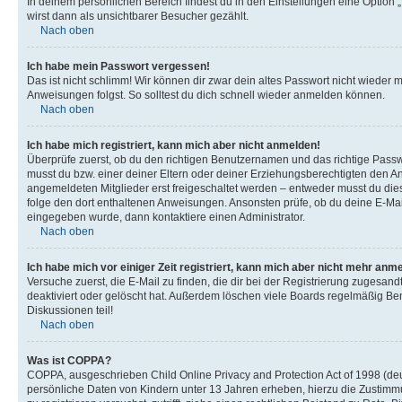
In deinem persönlichen Bereich findest du in den Einstellungen eine Option
wirst dann als unsichtbarer Besucher gezählt.
Nach oben
Ich habe mein Passwort vergessen!
Das ist nicht schlimm! Wir können dir zwar dein altes Passwort nicht wieder 
Anweisungen folgst. So solltest du dich schnell wieder anmelden können.
Nach oben
Ich habe mich registriert, kann mich aber nicht anmelden!
Überprüfe zuerst, ob du den richtigen Benutzernamen und das richtige Pas
musst du bzw. einer deiner Eltern oder deiner Erziehungsberechtigten den Anw
angemeldeten Mitglieder erst freigeschaltet werden – entweder musst du dies se
folge den dort enthaltenen Anweisungen. Ansonsten prüfe, ob du deine E-Mail
eingegeben wurde, dann kontaktiere einen Administrator.
Nach oben
Ich habe mich vor einiger Zeit registriert, kann mich aber nicht mehr anm
Versuche zuerst, die E-Mail zu finden, die dir bei der Registrierung zuges
deaktiviert oder gelöscht hat. Außerdem löschen viele Boards regelmäßig Ben
Diskussionen teil!
Nach oben
Was ist COPPA?
COPPA, ausgeschrieben Child Online Privacy and Protection Act of 1998 (deut
persönliche Daten von Kindern unter 13 Jahren erheben, hierzu die Zustimmu