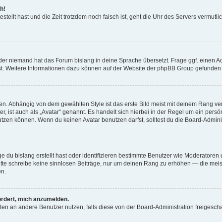
h!
estellt hast und die Zeit trotzdem noch falsch ist, geht die Uhr des Servers vermutl
der niemand hat das Forum bislang in deine Sprache übersetzt. Frage ggf. einen Adm
est. Weitere Informationen dazu können auf der Website der phpBB Group gefunden
. Abhängig von dem gewählten Style ist das erste Bild meist mit deinem Rang verk
, ist auch als „Avatar“ genannt. Es handelt sich hierbei in der Regel um ein persön
zen können. Wenn du keinen Avatar benutzen darfst, solltest du die Board-Admini
e du bislang erstellt hast oder identifizieren bestimmte Benutzer wie Moderatore
 Bitte schreibe keine sinnlosen Beiträge, nur um deinen Rang zu erhöhen — die mei
en.
ordert, mich anzumelden.
ichten an andere Benutzer nutzen, falls diese von der Board-Administration freige