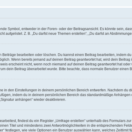
e Symbol, entweder in der Foren- oder der Beitragsansicht. Es könnte sein, dass e
t aufgelistet. Z. B. „Du darfst neue Themen erstellen“, „Du darfst an Abstimmung
n Beiträge bearbeiten oder löschen. Du kannst einen Beitrag bearbeiten, indem du
möglich. Wenn bereits jemand auf deinen Beitrag geantwortet hat, wird dein Beitra
nweis erscheint nicht, wenn noch niemand auf deinen Beitrag geantwortet hat oder 
 warum dein Beitrag überarbeitet wurde. Bitte beachte, dass normale Benutzer einen
e in den Einstellungen in deinem persönlichen Bereich entwerfen. Nachdem du die 
zufügen, indem du in deinem persönlichen Bereich das standardmäßige Anhängen d
 „Signatur anhängen“ wieder deaktivieren.
beitest, findest du ein Register „Umfrage erstellen“ unterhalb des Formulars zur 
t einen Titel und mindestens zwei Antwortmöglichkeiten in die entsprechenden Felde
r“ festlegen, wie viele Optionen ein Benutzer auswählen kann, welches Zeitlimit fü