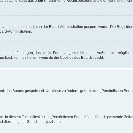
. Bitte beachte, dass das phpBB-Team keine Rechtsberatung anbieten kann und nicht d
h anmelden möchtest, von der Board-Administration gesperrt wurde. Die Registrie
ard-Administration.
t und die dafür sorgen, dass du im Forum angemeldet bleibst. Außerdem ermögliche
ng hast, kann es helfen, wenn du die Cookies des Boards löscht.
bank des Boards gespeichert. Um diese zu ändern, gehe in den „Persönlichen Bereic
e. In diesem Fall solltest du im „Persönlichen Bereich“ die für dich passende Zeitzo
t dies ein guter Grund, dies jetzt zu tun.