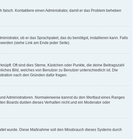
ich falsch. Kontaktiere einen Administrator, damit er das Problem beheben
inistrator, ob er das Sprachpaket, das du benötigst, installieren kann. Falls
 werden (siehe Link am Ende jeder Seite).
nüpft: Oft sind dies Sterne, Kästchen oder Punkte, die deine Beitragszahl
liches Bild, welches von Benutzer zu Benutzer unterschiedlich ist. Die
stration nach den Gründen dafür fragen.
n und Administratoren. Normalerweise kannst du den Wortlaut eines Ranges
sten Boards dulden dieses Verhalten nicht und ein Moderator oder
schaltet wurde. Diese Maßnahme soll den Missbrauch dieses Systems durch