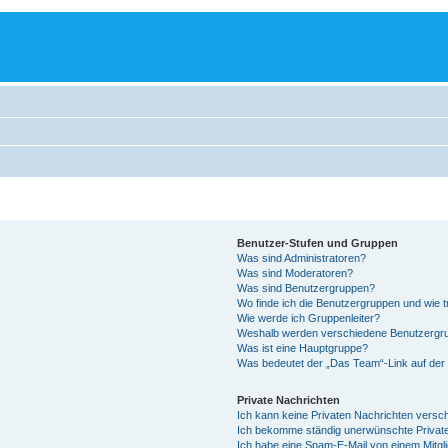
Benutzer-Stufen und Gruppen
Was sind Administratoren?
Was sind Moderatoren?
Was sind Benutzergruppen?
Wo finde ich die Benutzergruppen und wie tr
Wie werde ich Gruppenleiter?
Weshalb werden verschiedene Benutzergrup
Was ist eine Hauptgruppe?
Was bedeutet der „Das Team“-Link auf der 
Private Nachrichten
Ich kann keine Privaten Nachrichten versc
Ich bekomme ständig unerwünschte Private
Ich habe eine Spam-E-Mail von einem Mitgl