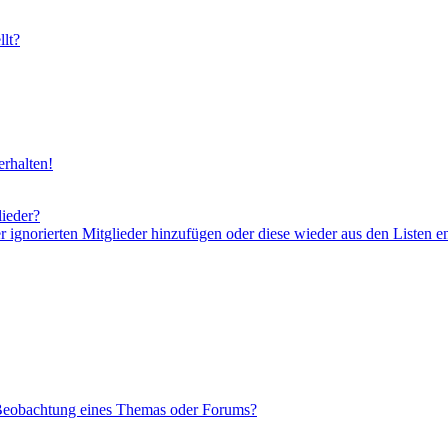
lt?
rhalten!
lieder?
er ignorierten Mitglieder hinzufügen oder diese wieder aus den Listen e
 Beobachtung eines Themas oder Forums?