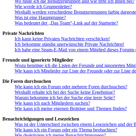
Wo finde ich die Benutzergruppen und wie trete ich ihnen bei?
Wie werde ich Gruppenleiter?
Weshalb werden verschiedene Benutzergruppen farbig dargestel
Was ist eine Hauptgruppe?
Was bedeutet der „Das Team“-Link auf der Startseite?
Private Nachrichten
Ich kann keine Privaten Nachrichten verschicken!
Ich bekomme ständig unerwünschte Private Nachrichten!
Ich habe eine Spam-E-Mail von einem Mitglied dieses Forums e
Freunde und ignorierte Mitglieder
Wozu benötige ich die Listen der Freunde und ignorierten Mitg
Wie kann ich Mitglieder zur Liste der Freunde oder zur Liste d
Die Foren durchsuchen
Wie kann ich ein Forum oder mehrere Foren durchsuchen?
Weshalb erhalte ich bei der Suche keine Ergebnisse?
Warum bekomme ich bei der Suche eine leere Seite?
Wie kann ich nach Mitgliedern suchen?
Wie kann ich meine eigenen Beiträge und Themen finden?
Benachrichtigungen und Lesezeichen
Was ist der Unterschied zwischen einem Lesezeichen und der
Wie kann ich ein Forum oder ein Thema beobachten?
Wie deaktiviere ich meine Benachrichtigungen?