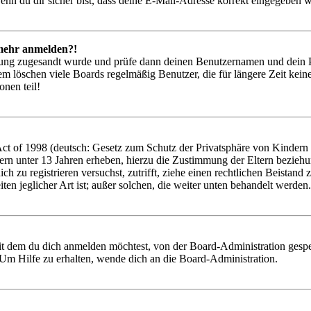
nn du dir sicher bist, dass deine E-Mail-Adresse korrekt eingegeben w
t mehr anmelden?!
rierung zugesandt wurde und prüfe dann deinen Benutzernamen und dein 
em löschen viele Boards regelmäßig Benutzer, die für längere Zeit kei
onen teil!
 of 1998 (deutsch: Gesetz zum Schutz der Privatsphäre von Kindern im
ern unter 13 Jahren erheben, hierzu die Zustimmung der Eltern bezieh
 dich zu registrieren versuchst, zutrifft, ziehe einen rechtlichen Beist
ten jeglicher Art ist; außer solchen, die weiter unten behandelt werden.
it dem du dich anmelden möchtest, von der Board-Administration gespe
Um Hilfe zu erhalten, wende dich an die Board-Administration.