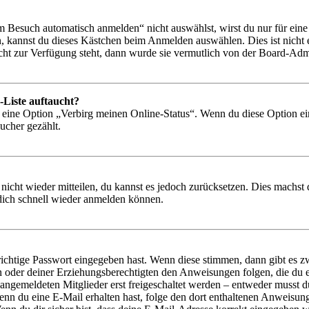
Besuch automatisch anmelden“ nicht auswählst, wirst du nur für eine 
, kannst du dieses Kästchen beim Anmelden auswählen. Dies ist nicht
icht zur Verfügung steht, dann wurde sie vermutlich von der Board-Admi
-Liste auftaucht?
n eine Option „Verbirg meinen Online-Status“. Wenn du diese Option ei
ucher gezählt.
 nicht wieder mitteilen, du kannst es jedoch zurücksetzen. Dies machs
 dich schnell wieder anmelden können.
richtige Passwort eingegeben hast. Wenn diese stimmen, dann gibt es
ern oder deiner Erziehungsberechtigten den Anweisungen folgen, die du e
 angemeldeten Mitglieder erst freigeschaltet werden – entweder musst du
. Wenn du eine E-Mail erhalten hast, folge den dort enthaltenen Anweis