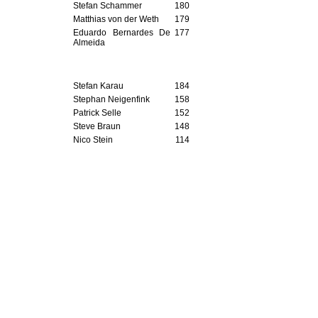
Stefan Schammer
180
Matthias von der Weth
179
Eduardo Bernardes De
177
Almeida
Erfahrenste Ligaspieler
Stefan Karau
184
Stephan Neigenfink
158
Patrick Selle
152
Steve Braun
148
Nico Stein
114
Die letzten 10 Jahre