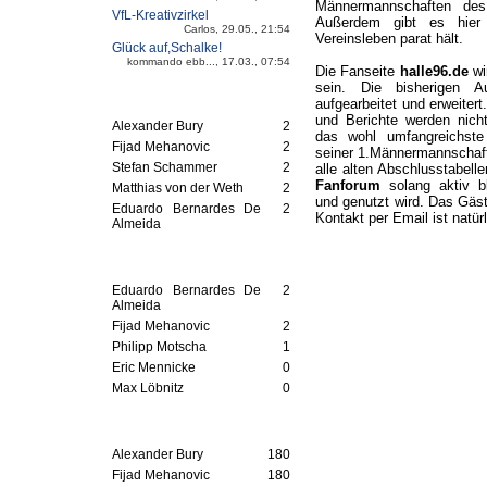
Männermannschaften des
VfL-Kreativzirkel
Außerdem gibt es hier 
Carlos, 29.05., 21:54
Vereinsleben parat hält.
Glück auf,Schalke!
kommando ebb..., 17.03., 07:54
Die Fanseite
halle96.de
wir
sein. Die bisherigen A
Meiste Ligaspiele
aufgearbeitet und erweitert
und Berichte werden nich
Alexander Bury
2
das wohl umfangreichst
Fijad Mehanovic
2
seiner 1.Männermannschaf
Stefan Schammer
2
alle alten Abschlusstabell
Fanforum
solang aktiv b
Matthias von der Weth
2
und genutzt wird. Das Gäs
Eduardo Bernardes De
2
Kontakt per Email ist natür
Almeida
Blau-Rote G
Meiste Ligatore
Eduardo Bernardes De
2
Almeida
Fijad Mehanovic
2
Philipp Motscha
1
Eric Mennicke
0
Max Löbnitz
0
Meiste Ligaminuten
Alexander Bury
180
Fijad Mehanovic
180