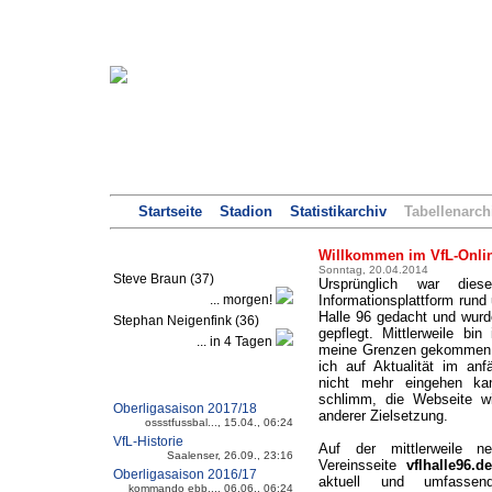
Startseite
Stadion
Statistikarchiv
Tabellenarch
Geburtstagskicker
Willkommen im VfL-Onlin
Sonntag, 20.04.2014
Steve Braun (37)
Ursprünglich war dies
... morgen!
Informationsplattform run
Halle 96 gedacht und wur
Stephan Neigenfink (36)
gepflegt. Mittlerweile bin
... in 4 Tagen
meine Grenzen gekommen 
ich auf Aktualität im an
nicht mehr eingehen ka
Aktuelle Forumsthemen
schlimm, die Webseite wi
Oberligasaison 2017/18
anderer Zielsetzung.
ossstfussbal..., 15.04., 06:24
VfL-Historie
Auf der mittlerweile ne
Saalenser, 26.09., 23:16
Vereinsseite
vflhalle96.d
Oberligasaison 2016/17
aktuell und umfassen
kommando ebb..., 06.06., 06:24